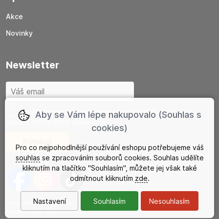
Akce
Novinky
newsletter
Souhlasím se
zpracováním osobních údajů
pro účely
Aby se Vám lépe nakupovalo (Souhlas s
zasílání obchodního sdělení.
cookies)
Pro co nejpohodlnější používání eshopu potřebujeme váš
souhlas
se zpracováním souborů cookies. Souhlas udělíte
kliknutím na tlačítko "Souhlasím", můžete jej však také
odmítnout kliknutím
zde
.
Nastavení
Souhlasím
Nesouhlasím
made with
❤
by
ineShop
Mapa stránek
,
Klasická verze