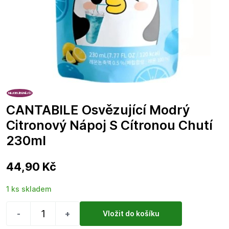
NEJOBLÍBENĚJŠÍ
CANTABILE Osvězující Modrý
Citronový Nápoj S Cítronou Chutí
230ml
44,90 Kč
1 ks skladem
-
+