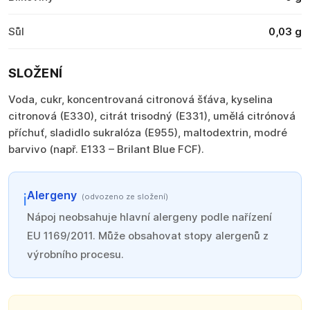
Sůl
0,03 g
SLOŽENÍ
Voda, cukr, koncentrovaná citronová šťáva, kyselina
citronová (E330), citrát trisodný (E331), umělá citrónová
příchuť, sladidlo sukralóza (E955), maltodextrin, modré
barvivo (např. E133 – Brilant Blue FCF).
Alergeny
ℹ️
Nápoj neobsahuje hlavní alergeny podle nařízení
EU 1169/2011. Může obsahovat stopy alergenů z
výrobního procesu.