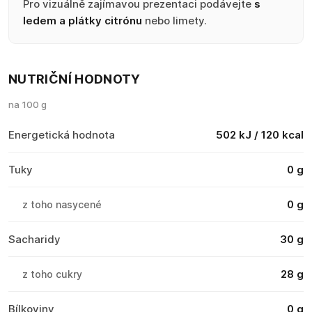
Pro vizuálně zajímavou prezentaci podávejte
s
ledem a plátky citrónu
nebo limety.
NUTRIČNÍ HODNOTY
na 100 g
Energetická hodnota
502 kJ / 120 kcal
Tuky
0 g
0 g
z toho nasycené
Sacharidy
30 g
28 g
z toho cukry
Bílkoviny
0 g