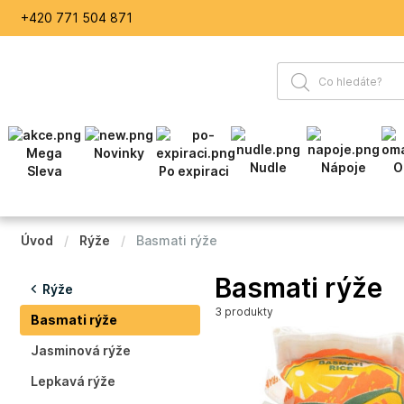
+420 771 504 871
Mega
Novinky
Nudle
Nápoje
O
Sleva
Po expiraci
Úvod
Rýže
Basmati rýže
Basmati rýže
Rýže
3 produkty
Basmati rýže
Jasminová rýže
Lepkavá rýže