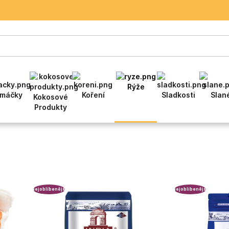
Rýže
máčky
Koření
Sladkosti
Slan
Kokosové
Produkty
Nejoblíbenější
Nejoblíbenější