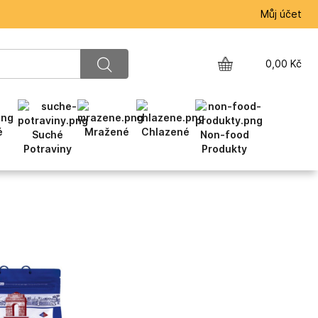
Můj účet
0,00
Kč
é
Mražené
Chlazené
Suché
Non-food
Potraviny
Produkty