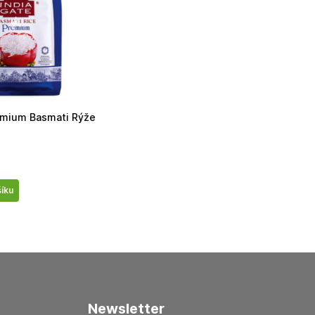
emium Basmati Rýže
šíku
newsletter