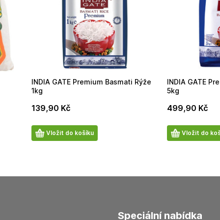
INDIA GATE Premium Basmati Rýže
INDIA GATE Pr
1kg
5kg
139,90
Kč
499,90
Kč
Počet
Počet
Vložit do košíku
Vložit do ko
produktů
produktů
speciální nabídka