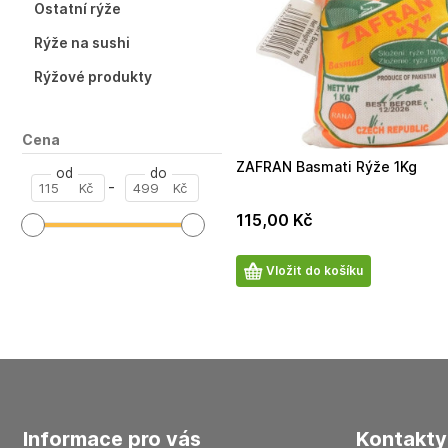
Ostatní rýže
Rýže na sushi
Rýžové produkty
Cena
ZAFRAN Basmati Rýže 1Kg
od
do
-
Kč
Kč
115,00
Kč
Počet
Vložit do košíku
produktů
informace pro vás
kontakty