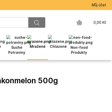
Můj účet
0,00
Kč
é
Mražené
Chlazené
Suché
Non-food
Potraviny
Produkty
akonmelon 500g