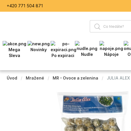
+420 771 504 871
Mega
Novinky
Nudle
Nápoje
O
Sleva
Po expiraci
Úvod
Mražené
MR - Ovoce a zelenina
JULIA ALEX