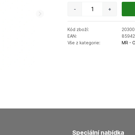
-
+
Kód zboží:
20300
EAN:
85942
Vše z kategorie:
MR - O
speciální nabídka