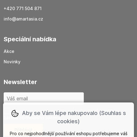
+420 771 504 871
info@amartasia.cz
Speciální nabídka
Akce
Novinky
newsletter
Souhlasím se
zpracováním osobních údajů
pro účely
Aby se Vám lépe nakupovalo (Souhlas s
zasílání obchodního sdělení.
cookies)
Pro co nejpohodlnější používání eshopu potřebujeme váš