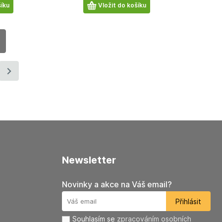
Počet
šíku
Vložit do košíku
produktů
newsletter
Novinky a akce na Váš email?
Souhlasím se
zpracováním osobních