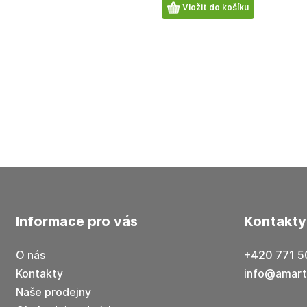
Počet
Vložit do košíku
produktů
informace pro vás
kontakty
O nás
+420 771 5
Kontakty
info@amart
Naše prodejny