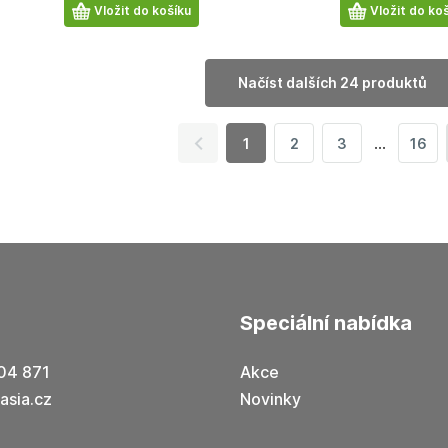
Počet
Počet
Vložit do košíku
Vložit do ko
produktů
produktů
načíst dalších 24 produktů
...
1
2
3
16
speciální nabídka
04 871
Akce
asia.cz
Novinky