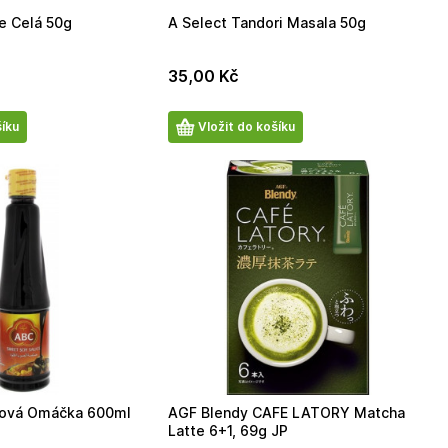
e Celá 50g
A Select Tandori Masala 50g
35,00
Kč
Počet
šíku
Vložit do košíku
produktů
jová Omáčka 600ml
AGF Blendy CAFE LATORY Matcha
Latte 6+1, 69g JP