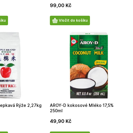
99,00
Kč
Počet
šíku
Vložit do košíku
produktů
epkavá Rýže 2,27kg
AROY-D kokosové Mléko 17,5%
250ml
49,90
Kč