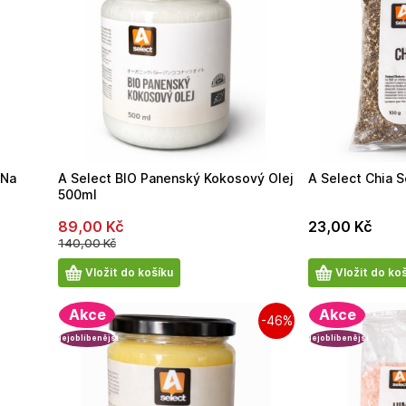
 Na
A Select BIO Panenský Kokosový Olej
A Select Chia 
500ml
89,00
Kč
23,00
Kč
140,00
Kč
Počet
Počet
Vložit do košíku
Vložit do ko
produktů
produktů
Akce
Akce
-46%
Nejoblíbenější
Nejoblíbenější