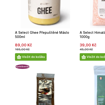
A Select Ghee Přepuštěné Máslo
A Select Himal
500ml
1000g
89,00
Kč
39,00
Kč
165,00
Kč
45,00
Kč
Počet
Počet
Vložit do košíku
Vložit do ko
produktů
produktů
Nejoblíbenější