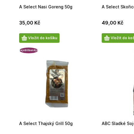
A Select Nasi Goreng 50g
A Select Skořic
35,00
Kč
49,00
Kč
Počet
Počet
Vložit do košíku
Vložit do ko
produktů
produktů
Nejoblíbenější
A Select Thajský Grill 50g
ABC Sladké So