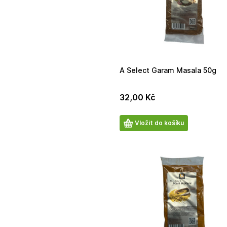
A Select Garam Masala 50g
32,00
Kč
Počet
Vložit do košíku
produktů