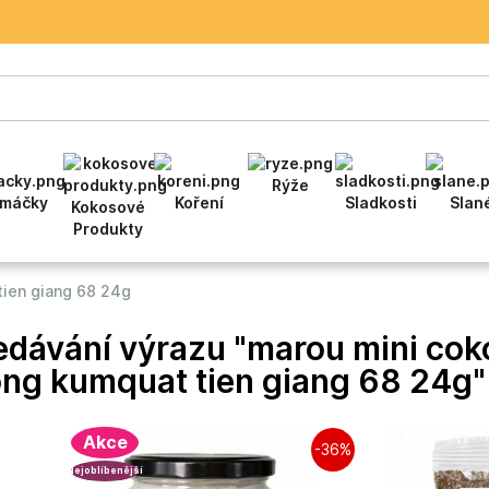
Rýže
máčky
Koření
Sladkosti
Slan
Kokosové
Produkty
ien giang 68 24g
edávání výrazu "marou mini cok
ong kumquat tien giang 68 24g"
Akce
-36%
Nejoblíbenější