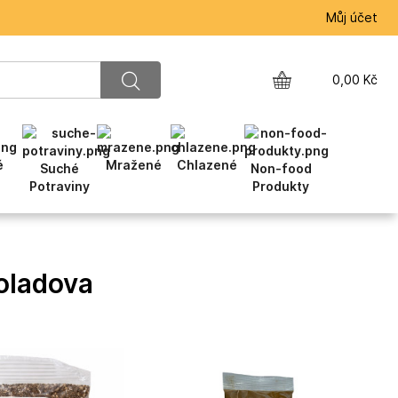
Můj účet
0,00
Kč
é
Mražené
Chlazené
Suché
Non-food
Potraviny
Produkty
oladova