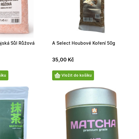
ájská Sůl Růžová
A Select Houbové Koření 50g
35,00
Kč
Počet
šíku
Vložit do košíku
produktů