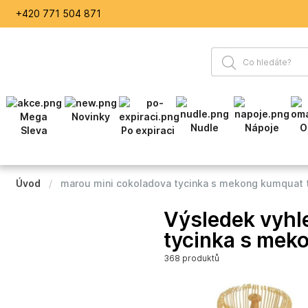
+420 771 504 871
Mega
Novinky
Nudle
Nápoje
O
Sleva
Po expiraci
Úvod
marou mini cokoladova tycinka s mekong kumquat t
Výsledek vyhl
tycinka s mek
368 produktů