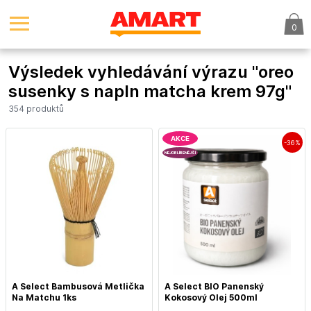
0
Výsledek vyhledávání výrazu "oreo
susenky s napln matcha krem 97g"
354 produktů
AKCE
-36%
NEJOBLÍBENĚJŠÍ
A Select Bambusová Metlička
A Select BIO Panenský
Na Matchu 1ks
Kokosový Olej 500ml