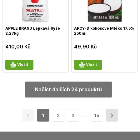
APPLE BRAND Lepkavá Rýže
AROY-D kokosové Mléko 17,5%
2,27kg
250ml
410,00
Kč
49,90
Kč
Vložit
Vložit
načíst dalších 24 produktů
...
1
2
3
15