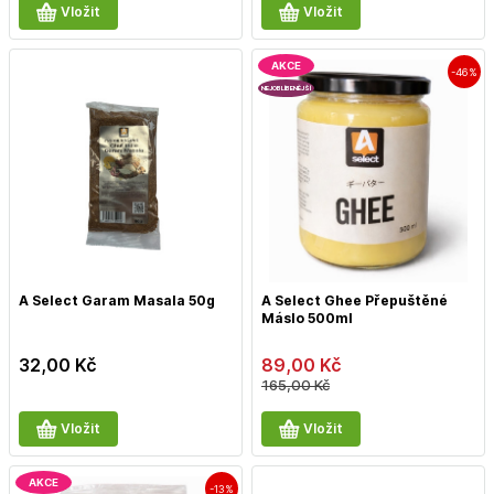
Vložit
Vložit
AKCE
-46%
NEJOBLÍBENĚJŠÍ
A Select Garam Masala 50g
A Select Ghee Přepuštěné
Máslo 500ml
32,00
Kč
89,00
Kč
165,00
Kč
Vložit
Vložit
AKCE
-13%