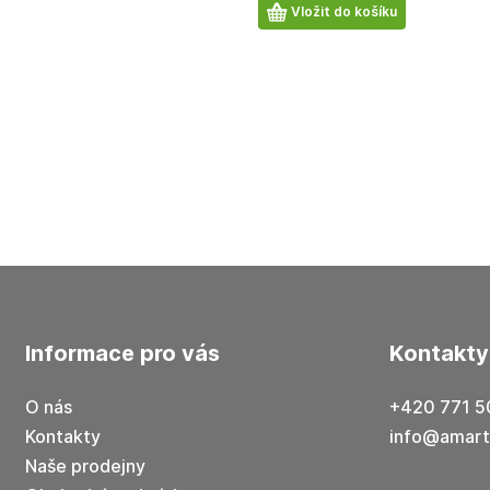
Počet
Vložit do košíku
produktů
informace pro vás
kontakty
O nás
+420 771 5
Kontakty
info@amart
Naše prodejny