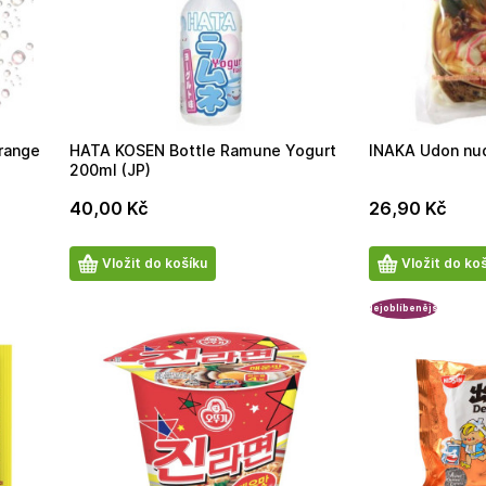
range
HATA KOSEN Bottle Ramune Yogurt
INAKA Udon nu
200ml (JP)
40,00
Kč
26,90
Kč
Počet
Počet
Vložit do košíku
Vložit do ko
produktů
produktů
Nejoblíbenější