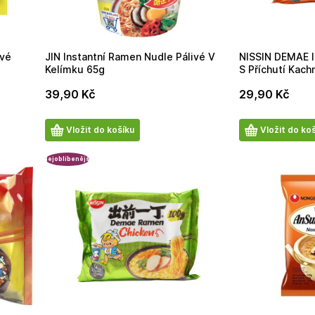
ivé
JIN Instantní Ramen Nudle Pálivé V
NISSIN DEMAE I
Kelímku 65g
S Příchutí Kach
39,90
Kč
29,90
Kč
Počet
Počet
Vložit do košíku
Vložit do ko
produktů
produktů
Nejoblíbenější