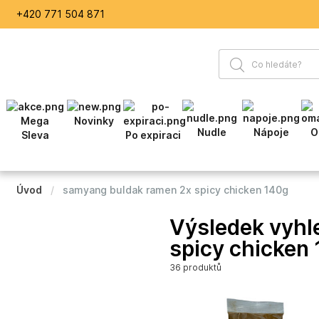
+420 771 504 871
Mega
Novinky
Nudle
Nápoje
O
Sleva
Po expiraci
Úvod
samyang buldak ramen 2x spicy chicken 140g
Výsledek vyhl
spicy chicken
36 produktů