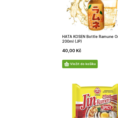
HATA KOSEN Bottle Ramune O
200ml (JP)
40,00
Kč
Počet
Vložit do košíku
produktů