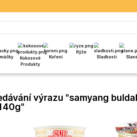
Rýže
máčky
Koření
Sladkosti
Slan
Kokosové
Produkty
edávání výrazu "samyang bulda
 140g"