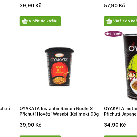
39,90
Kč
57,90
Kč
Počet
Počet
Vložit do košíku
Vložit do ko
produktů
produktů
Nejoblíbenější
chutí
OYAKATA Instantní Ramen Nudle S
OYAKATA Instan
Příchutí Hovězí Wasabi (Kelímek) 93g
Příchutí Japane
62,5g
39,90
Kč
34,90
Kč