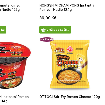
ungtangmyun
NONGSHIM CHAM PONG Instantní
n Nudle 125g
Ramyun Nudle 124g
39,90
Kč
Počet
šíku
Vložit do košíku
produktů
Nejoblíbenější
 Instantní Ramen
OTTOGI Stir-Fry Ramen Cheese 120g
 114g