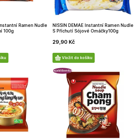
nstantní Ramen Nudle
NISSIN DEMAE Instantní Ramen Nudle
ní 100g
S Příchutí Sójové Omáčky100g
29,90
Kč
Počet
šíku
Vložit do košíku
produktů
Nejoblíbenější