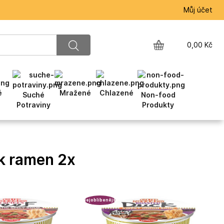
Můj účet
0,00
Kč
é
Mražené
Chlazené
Suché
Non-food
Potraviny
Produkty
k ramen 2x
Nejoblíbenější