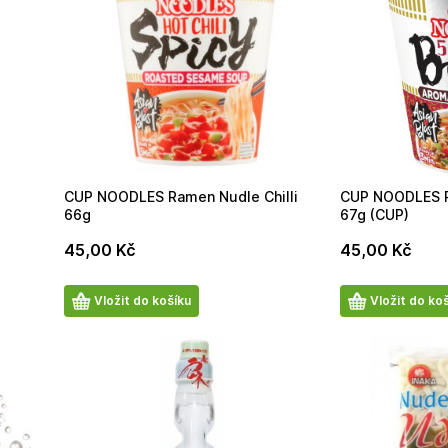
CUP NOODLES Ramen Nudle Chilli
CUP NOODLES R
66g
67g (CUP)
45,00
Kč
45,00
Kč
Počet
Počet
Vložit do košíku
Vložit do ko
produktů
produktů