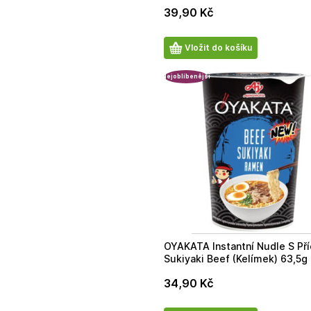
39,90
Kč
Počet
Vložit do košíku
produktů
Nejoblíbenější
OYAKATA Instantní Nudle S Pří
Sukiyaki Beef (Kelímek) 63,5g
34,90
Kč