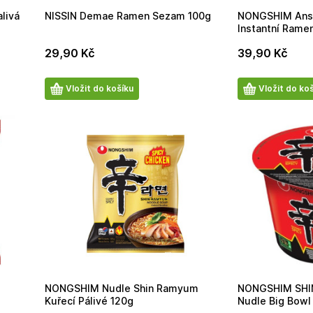
livá
NISSIN Demae Ramen Sezam 100g
NONGSHIM Ans
Instantní Rame
29,90
Kč
39,90
Kč
Počet
Počet
Vložit do košíku
Vložit do ko
produktů
produktů
NONGSHIM Nudle Shin Ramyum
NONGSHIM SHIN
Kuřecí Pálivé 120g
Nudle Big Bowl