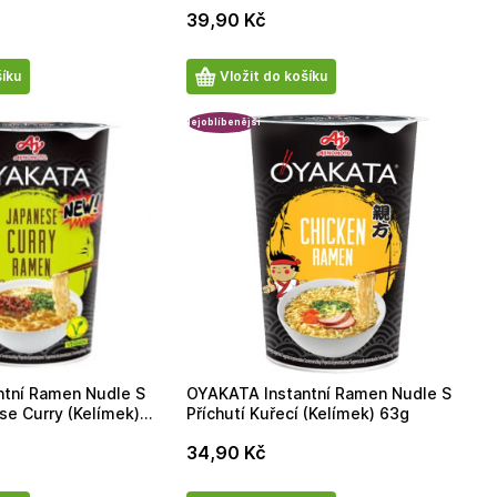
39,90
Kč
Počet
šíku
Vložit do košíku
produktů
Nejoblíbenější
tní Ramen Nudle S
OYAKATA Instantní Ramen Nudle S
se Curry (Kelímek)
Příchutí Kuřecí (Kelímek) 63g
34,90
Kč