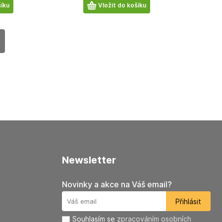
Počet
šíku
Vložit do košíku
produktů
newsletter
Novinky a akce na Váš email?
Souhlasím se
zpracováním osobních