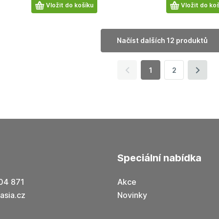
Počet
Počet
Vložit do košíku
Vložit do ko
produktů
produktů
načíst dalších 12 produktů
1
2
speciální nabídka
04 871
Akce
asia.cz
Novinky