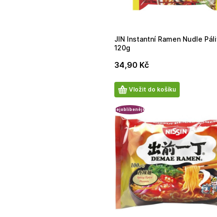
JIN Instantní Ramen Nudle Pál
120g
34,90
Kč
Počet
Vložit do košíku
produktů
Nejoblíbenější